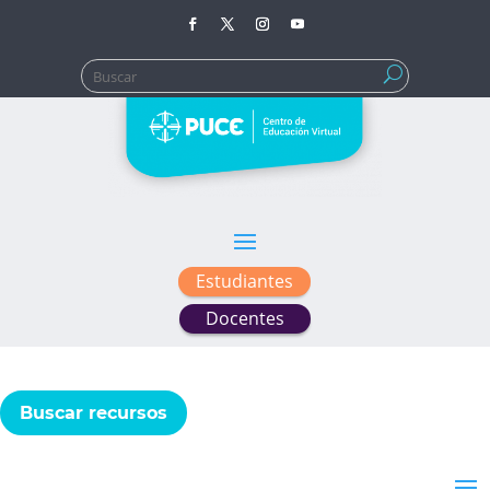
Buscar:
Estudiantes
Docentes
Buscar recursos