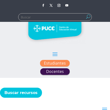
Buscar:
Estudiantes
Docentes
Buscar recursos