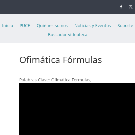
Inicio
PUCE
Quiénes somos
Noticias y Eventos
Soporte
Buscador videoteca
Ofimática Fórmulas
Palabras Clave: Ofimática Fórmulas,