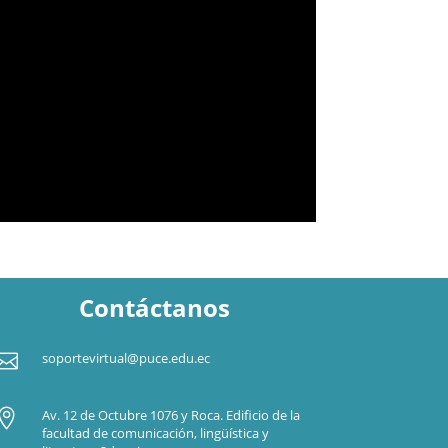
Contáctanos

soportevirtual@puce.edu.ec

Av. 12 de Octubre 1076 y Roca. Edificio de la
facultad de comunicación, lingüística y