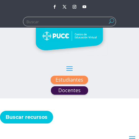
Buscar:
Estudiantes
Docentes
Buscar recursos