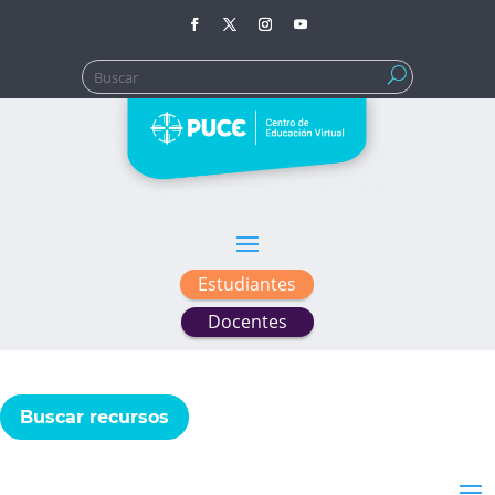
Buscar:
Estudiantes
Docentes
Buscar recursos