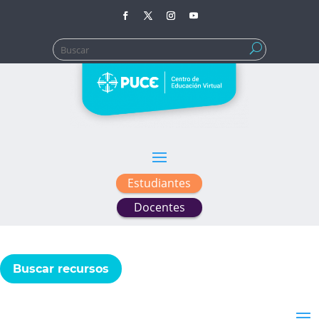
Buscar:
Estudiantes
Docentes
Buscar recursos