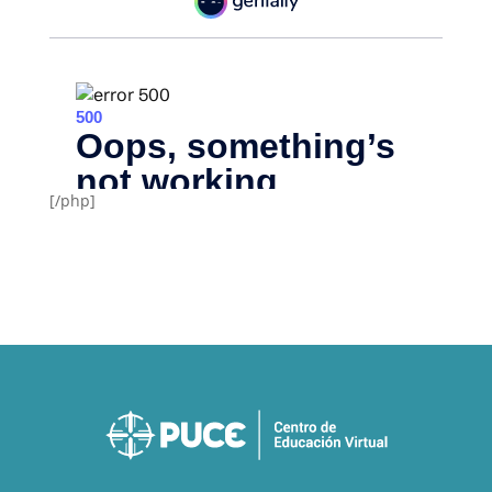
[/php]