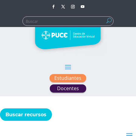
Buscar:
Estudiantes
Docentes
Buscar recursos