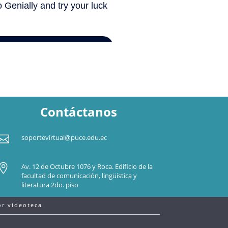
Contáctanos

soportevirtual@puce.edu.ec

Av. 12 de Octubre 1076 y Roca. Edificio de la
facultad de comunicación, lingüística y
literatura 2do. piso
r videoteca