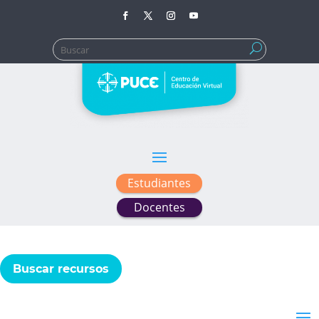
Buscar:
Estudiantes
Docentes
Buscar recursos