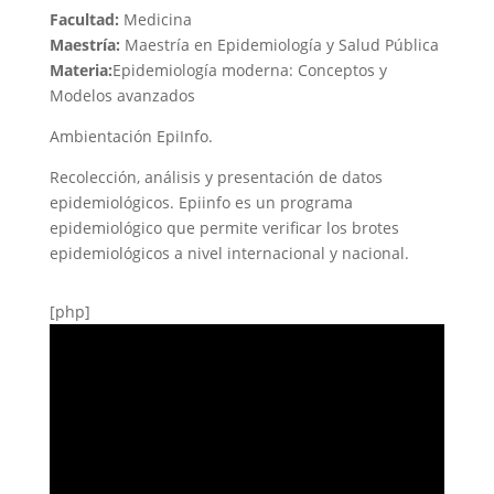
Facultad:
Medicina
Maestría:
Maestría en Epidemiología y Salud Pública
Materia:
Epidemiología moderna: Conceptos y
Modelos avanzados
Ambientación EpiInfo.
Recolección, análisis y presentación de datos
epidemiológicos. Epiinfo es un programa
epidemiológico que permite verificar los brotes
epidemiológicos a nivel internacional y nacional.
[php]