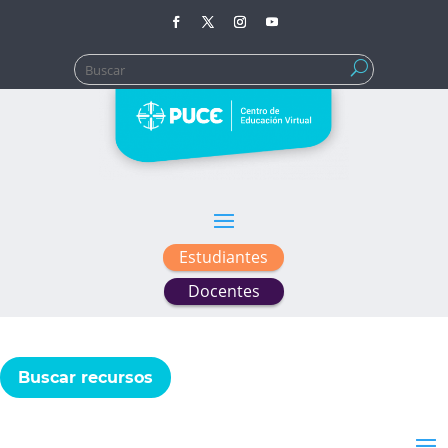
Buscar:
Estudiantes
Docentes
Buscar recursos