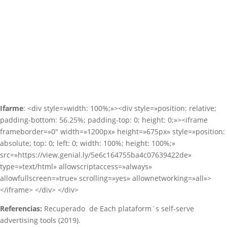
Ifarme
: <div style=»width: 100%;»><div style=»position: relative;
padding-bottom: 56.25%; padding-top: 0; height: 0;»><iframe
frameborder=»0″ width=»1200px» height=»675px» style=»position:
absolute; top: 0; left: 0; width: 100%; height: 100%;»
src=»https://view.genial.ly/5e6c164755ba4c07639422de»
type=»text/html» allowscriptaccess=»always»
allowfullscreen=»true» scrolling=»yes» allownetworking=»all»>
</iframe> </div> </div>
Referencias:
Recuperado de Each plataform´s self-serve
advertising tools (2019).