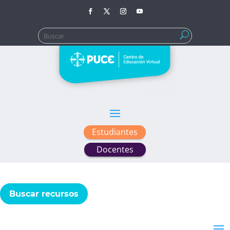
Buscar:
Estudiantes
Docentes
Buscar recursos