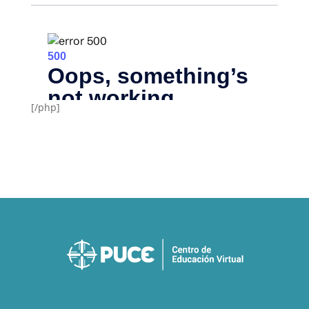
[/php]