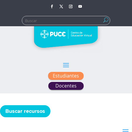
Buscar:
Estudiantes
Docentes
Buscar recursos