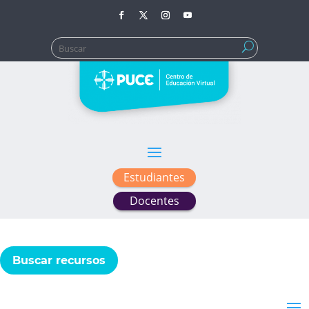
Buscar:
Estudiantes
Docentes
Buscar recursos