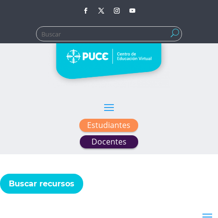
Buscar:
Estudiantes
Docentes
Buscar recursos