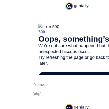
iFrame:
[php]