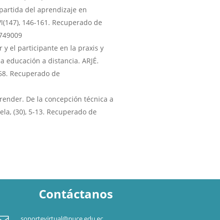
partida del aprendizaje en
VI(147), 146-161. Recuperado de
3749009
r y el participante en la praxis y
a educación a distancia. ARJÉ.
568. Recuperado de
render. De la concepción técnica a
uela, (30), 5-13. Recuperado de
Contáctanos

soportevirtual@puce.edu.ec