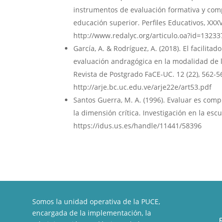
instrumentos de evaluación formativa y com
educación superior. Perfiles Educativos, XXX
http://www.redalyc.org/articulo.oa?id=1323
García, A. & Rodríguez, A. (2018). El facilitado
evaluación andragógica en la modalidad de l
Revista de Postgrado FaCE-UC. 12 (22), 562-
http://arje.bc.uc.edu.ve/arje22e/art53.pdf
Santos Guerra, M. A. (1996). Evaluar es comp
la dimensión crítica. Investigación en la esc
https://idus.us.es/handle/11441/58396
Somos la unidad operativa de la PUCE,
encargada de la implementación, la