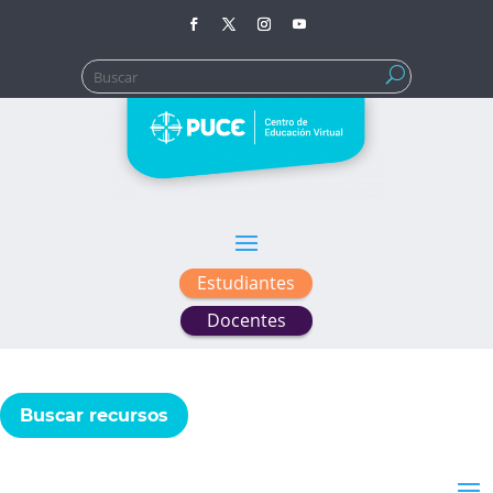
Buscar:
Estudiantes
Docentes
Buscar recursos