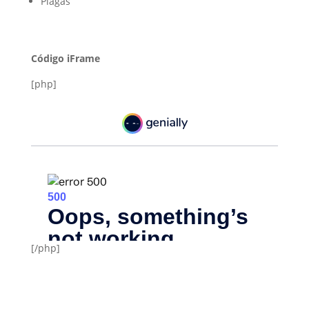
Plagas
Código iFrame
[php]
[/php]