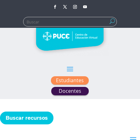
Buscar:
Estudiantes
Docentes
Buscar recursos