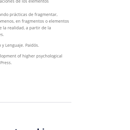
laciones de los elementos
zando prácticas de fragmentar,
enómenos, en fragmentos o elementos
la realidad, a partir de la
s.
o y Lenguaje. Paidós.
velopment of higher psychological
Press.