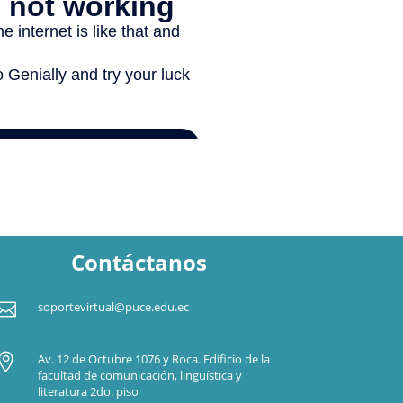
Contáctanos

soportevirtual@puce.edu.ec

Av. 12 de Octubre 1076 y Roca. Edificio de la
facultad de comunicación, lingüística y
literatura 2do. piso