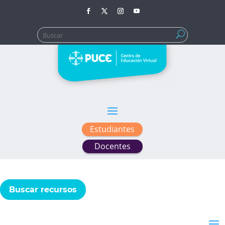
Buscar:
Estudiantes
Docentes
Buscar recursos