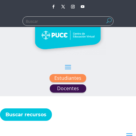
Buscar:
Estudiantes
Docentes
Buscar recursos