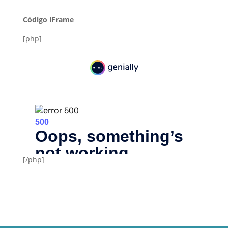
Código iFrame
[php]
[/php]