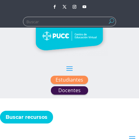
Buscar:
Estudiantes
Docentes
Buscar recursos