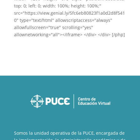
top: 0; left: 0; width: 100%; height: 100%;"
src="https://view.genial.ly/5fc6eb80823f1a0d2d8f541
0" type="text/html" allowscriptaccess="always"
allowfullscreen="true" scrolling="yes"
allownetworking="all"></iframe> </div> </div> [/php]
Somos la unidad operativa de la PUCE, encargada de