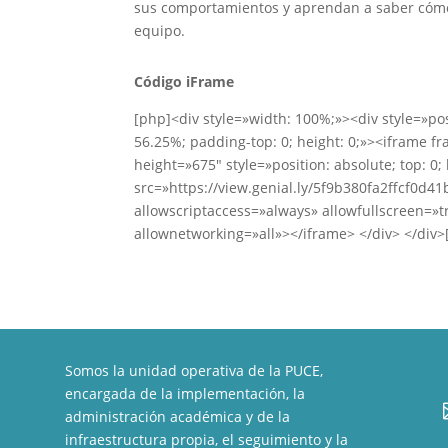
sus comportamientos y aprendan
a saber cóm
equipo.
Código iFrame
[php]<div style=»width: 100%;»><div style=»pos
56.25%; padding-top: 0; height: 0;»><iframe 
height=»675″ style=»position: absolute; top: 0; 
src=»https://view.genial.ly/5f9b380fa2ffcf0d41
allowscriptaccess=»always» allowfullscreen=»t
allownetworking=»all»></iframe> </div> </div>
Somos la unidad operativa de la PUCE,
encargada de la implementación, la
administración académica y de la
infraestructura propia, el seguimiento y la