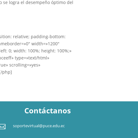
o se logra el desempeño óptimo del
ition: relative; padding-bottom:
frameborder=»0″ width=»1200″
left: 0; width: 100%; height: 100%;»
bceeff» type=»text/html»
rue» scrolling=»yes»
[/php]
Contáctanos

soportevirtual@puce.edu.ec