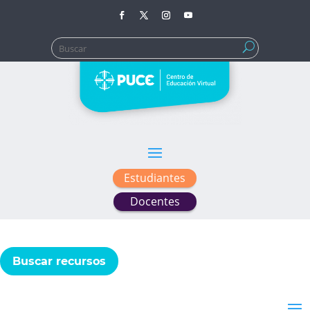
Buscar:
Estudiantes
Docentes
Buscar recursos