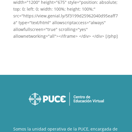
width="1200" height="675" style="position: absolute;
top: 0; left: 0; width: 100%; height: 100%;"
src="https://view.genial.ly/5f3199d25962040d95eaff7
a" type="text/html" allowscriptaccess="always"
allowfullscreen="true" scrolling="yes"
allownetworking="all"></iframe> </div> </div> [/php]
Somos la unidad operativa de la PUCE, encargada de