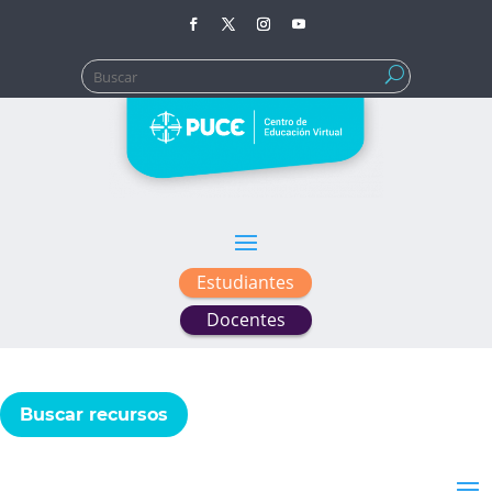
Buscar:
Estudiantes
Docentes
Buscar recursos