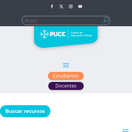
Buscar:
Estudiantes
Docentes
Buscar recursos