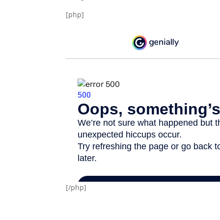
[php]
[/php]