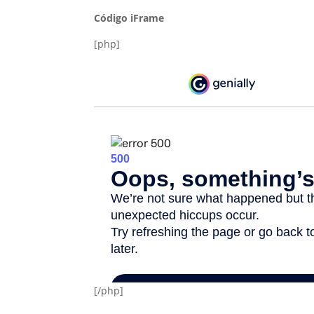
Código iFrame
[php]
[/php]