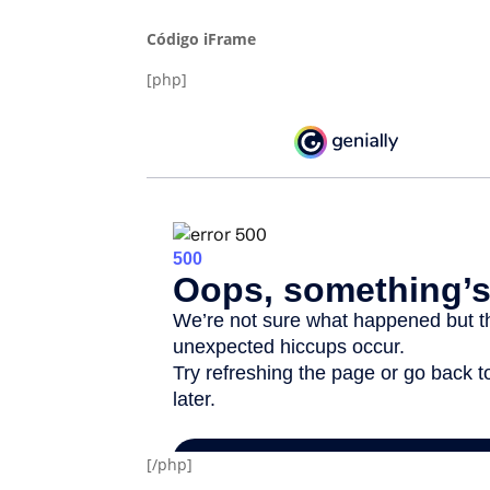
Código iFrame
[php]
[/php]