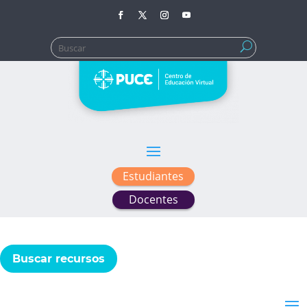
Buscar:
Estudiantes
Docentes
Buscar recursos