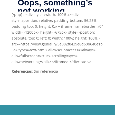
[/php] : <div style=»width: 100%;»><div
style=»position: relative; padding-bottom: 56.25%;
padding-top: 0; height: 0;»><iframe frameborder=»0″
width=»1200px» height=»675px» style=»position:
absolute; top: 0; left: 0; width: 100%; height: 100%;»
src=»https://view.genial.ly/5e382f0439e8d60b640e1b
5a» type=»text/html» allowscriptaccess=»always»
allowfullscreen=»true» scrolling=»yes»
allownetworking=»all»></iframe> </div> </div>
Referencias
: Sin referencia