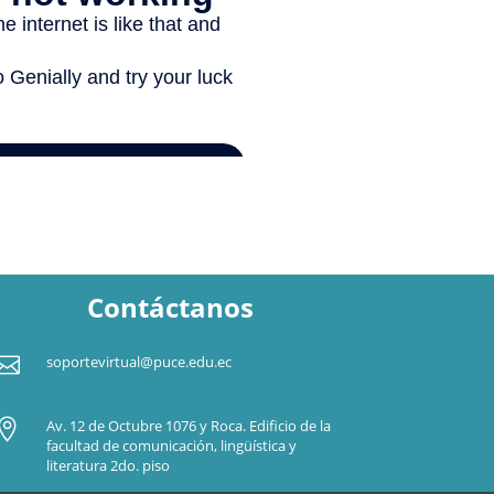
Contáctanos

soportevirtual@puce.edu.ec

Av. 12 de Octubre 1076 y Roca. Edificio de la
facultad de comunicación, lingüística y
literatura 2do. piso