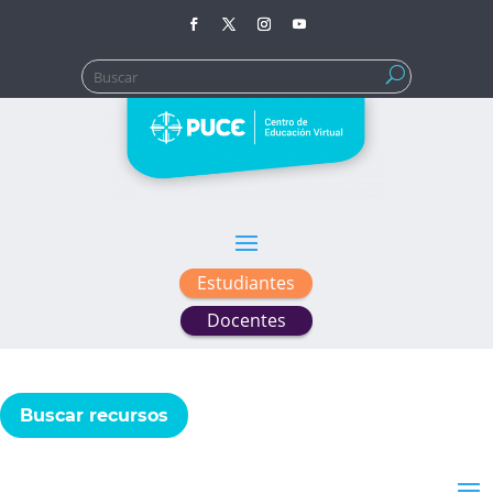
Buscar:
Estudiantes
Docentes
Buscar recursos