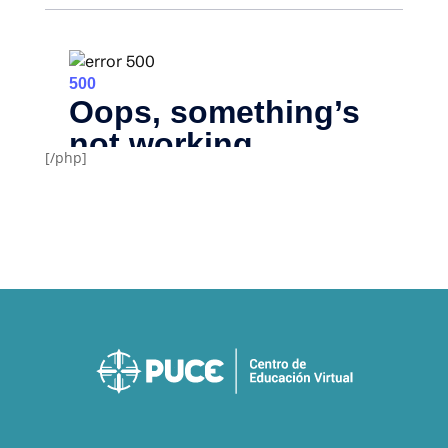
[/php]