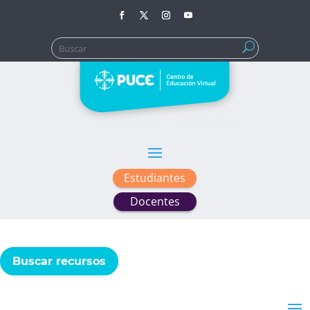
Buscar:
Estudiantes
Docentes
Buscar recursos