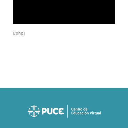
[/php]