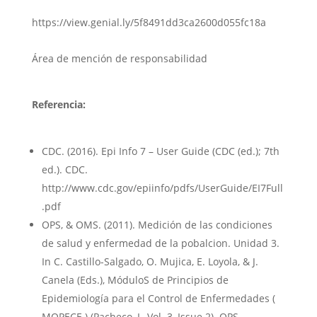
https://view.genial.ly/5f8491dd3ca2600d055fc18a
Área de mención de responsabilidad
Referencia:
CDC. (2016). Epi Info 7 – User Guide (CDC (ed.); 7th
ed.). CDC.
http://www.cdc.gov/epiinfo/pdfs/UserGuide/EI7Full
.pdf
OPS, & OMS. (2011). Medición de las condiciones
de salud y enfermedad de la pobalcion. Unidad 3.
In C. Castillo-Salgado, O. Mujica, E. Loyola, & J.
Canela (Eds.), MóduloS de Principios de
Epidemiología para el Control de Enfermedades (
MOPECE ) (Pacheco, L, Vol. 3, Issue 2). OPS.