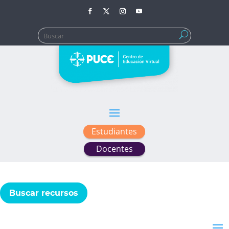
Buscar:
Estudiantes
Docentes
Buscar recursos