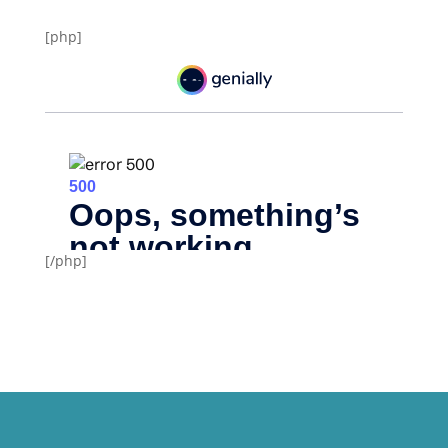
[php]
[/php]