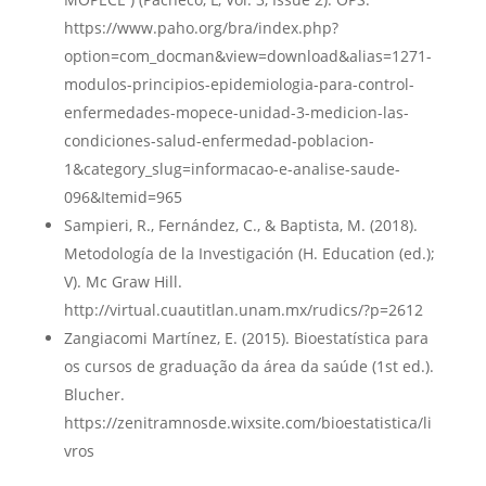
https://www.paho.org/bra/index.php?
option=com_docman&view=download&alias=1271-
modulos-principios-epidemiologia-para-control-
enfermedades-mopece-unidad-3-medicion-las-
condiciones-salud-enfermedad-poblacion-
1&category_slug=informacao-e-analise-saude-
096&Itemid=965
Sampieri, R., Fernández, C., & Baptista, M. (2018).
Metodología de la Investigación (H. Education (ed.);
V). Mc Graw Hill.
http://virtual.cuautitlan.unam.mx/rudics/?p=2612
Zangiacomi Martínez, E. (2015). Bioestatística para
os cursos de graduação da área da saúde (1st ed.).
Blucher.
https://zenitramnosde.wixsite.com/bioestatistica/li
vros