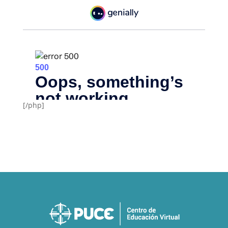
[/php]