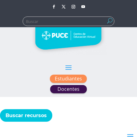
Buscar:
Estudiantes
Docentes
Buscar recursos