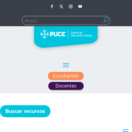
Buscar:
Estudiantes
Docentes
Buscar recursos