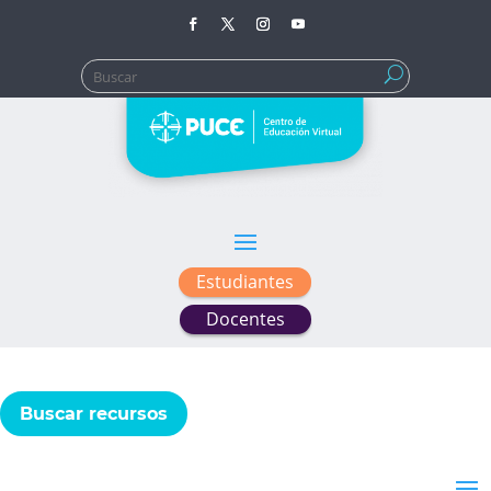
Buscar:
Estudiantes
Docentes
Buscar recursos