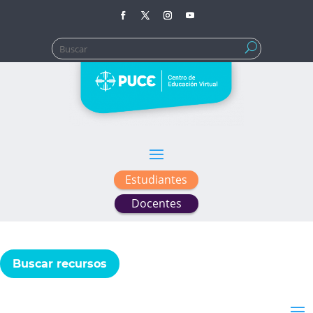
Buscar:
Estudiantes
Docentes
Buscar recursos