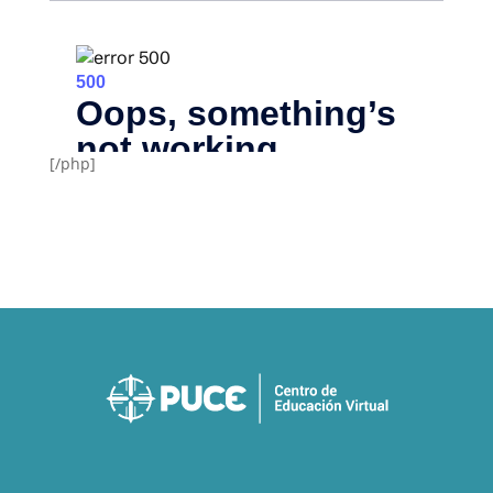
[/php]