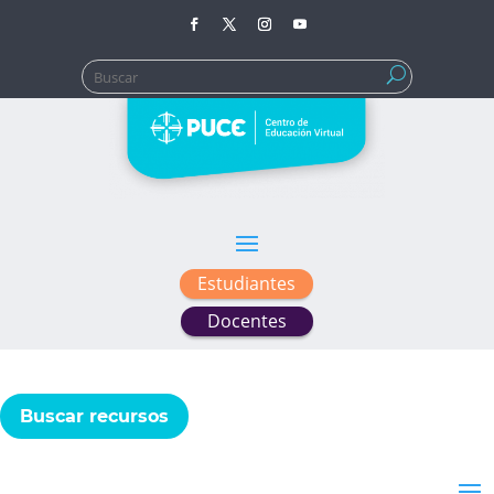
Buscar:
Estudiantes
Docentes
Buscar recursos