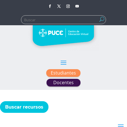
Buscar:
Estudiantes
Docentes
Buscar recursos