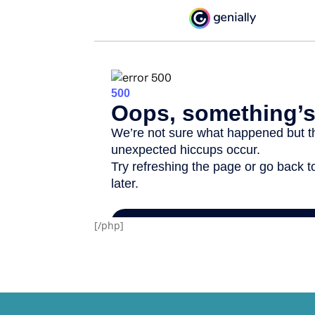
[/php]