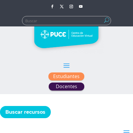
Buscar:
Estudiantes
Docentes
Buscar recursos