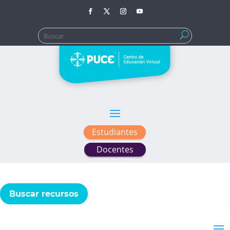
Buscar:
Estudiantes
Docentes
Buscar recursos