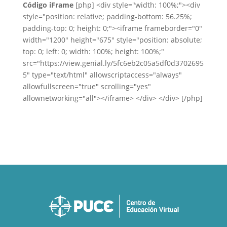
Código iFrame
[php] <div style="width: 100%;"><div
style="position: relative; padding-bottom: 56.25%;
padding-top: 0; height: 0;"><iframe frameborder="0"
width="1200" height="675" style="position: absolute;
top: 0; left: 0; width: 100%; height: 100%;"
src="https://view.genial.ly/5fc6eb2c05a5df0d3702695
5" type="text/html" allowscriptaccess="always"
allowfullscreen="true" scrolling="yes"
allownetworking="all"></iframe> </div> </div> [/php]