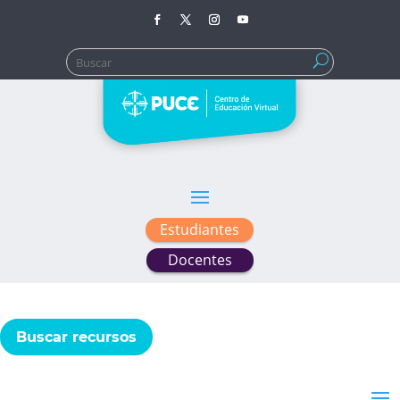
Buscar:
Estudiantes
Docentes
Buscar recursos