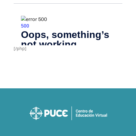
[/php]