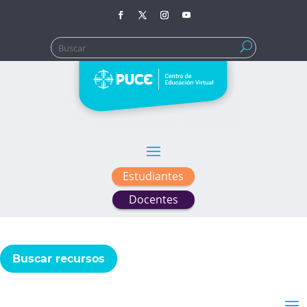
Buscar:
Estudiantes
Docentes
Buscar recursos