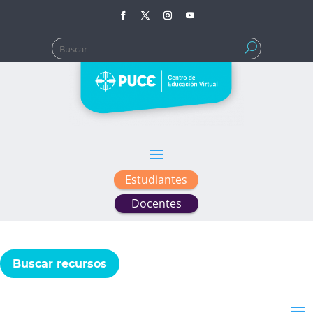
Buscar:
Estudiantes
Docentes
Buscar recursos