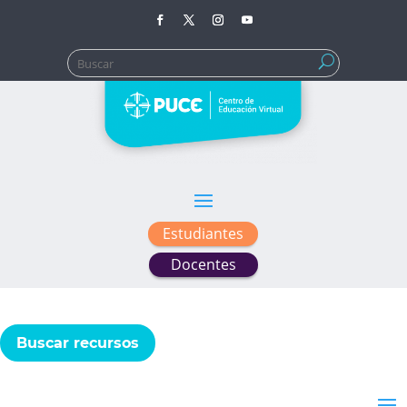
Buscar:
Estudiantes
Docentes
Buscar recursos