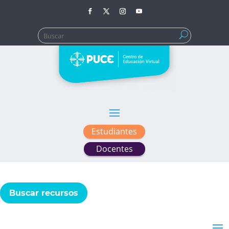
Buscar:
Estudiantes
Docentes
Buscar recursos