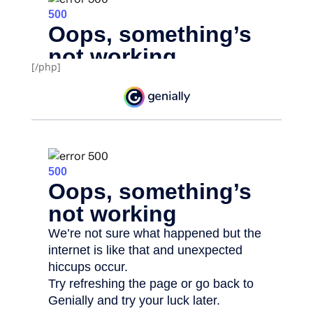
[/php]