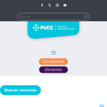
Buscar:
Estudiantes
Docentes
Buscar recursos