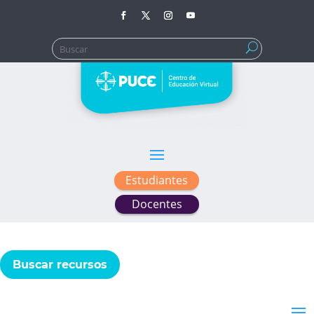
Buscar:
Estudiantes
Docentes
Buscar recursos