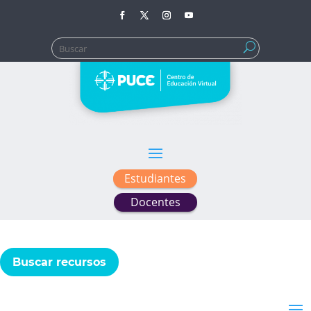
Buscar:
Estudiantes
Docentes
Buscar recursos